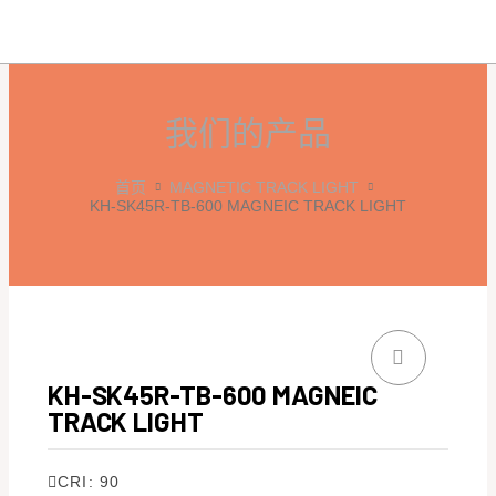
跳
MAI
至
ME
内
容
我们的产品
首页
MAGNETIC TRACK LIGHT
KH-SK45R-TB-600 MAGNEIC TRACK LIGHT
KH-SK45R-TB-600 MAGNEIC
TRACK LIGHT
CRI: 90