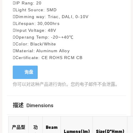
IP Rang: 20
Light Source: SMD
Dimming way: Triac, DALI, 0-10V
Lifespan: 30,000hrs
Input Voltage: 48V
Operang Temp: -20~+40℃
Color: Black/White
Material: Aluminum Alloy
Certificate: CE ROHS RCM CB
询盘
你可以对这种产品进行询价。您的电子邮件不会泄露。
描述
Dimensions
产品型
功
Beam
Lumens(lm)
Size(D*Hmm)