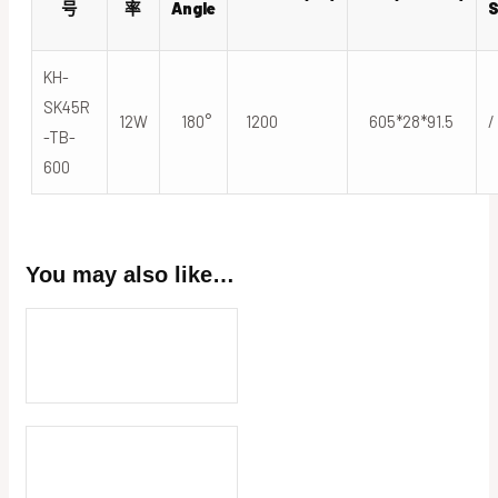
号
率
Angle
S
KH-
SK45R
12W
180°
1200
605*28*91.5
/
-TB-
600
You may also like…