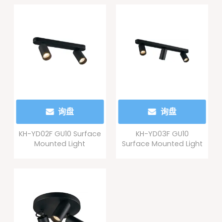
询盘
询盘
KH-YD02F GU10 Surface
KH-YD03F GU10
Mounted Light
Surface Mounted Light