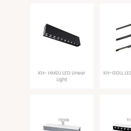
KH- HMSU LED Linear
KH-GDLL LED
Light