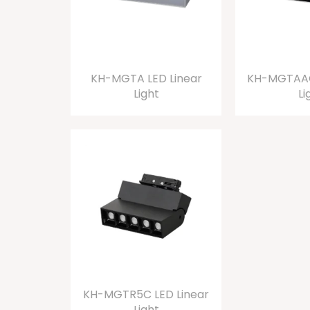
KH-MGTA LED Linear
KH-MGTAAC
Light
Li
KH-MGTR5C LED Linear
Light