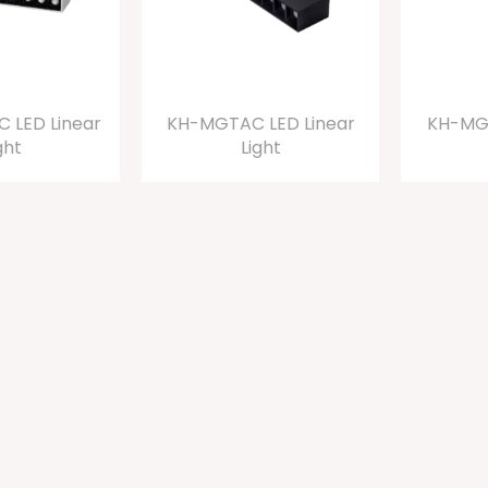
 LED Linear
KH-MGTAC LED Linear
KH-MGT
ght
Light