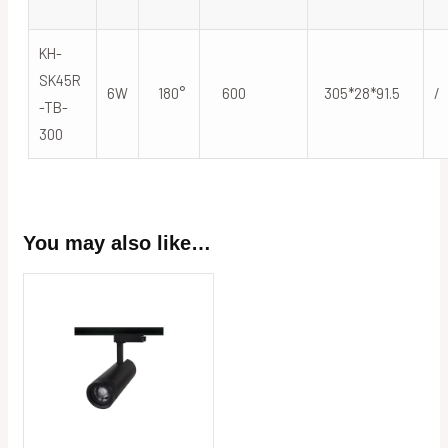
KH-
SK45R
6W
180°
600
305*28*91.5
/
-TB-
300
You may also like…