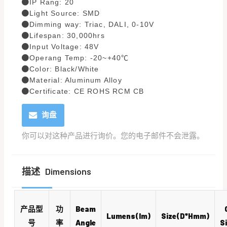
IP Rang: 20
Light Source: SMD
Dimming way: Triac, DALI, 0-10V
Lifespan: 30,000hrs
Input Voltage: 48V
Operang Temp: -20~+40℃
Color: Black/White
Material: Aluminum Alloy
Certificate: CE ROHS RCM CB
询盘
你可以对这种产品进行询价。您的电子邮件不会泄露。
描述
Dimensions
产品型
功
Beam
Lumens(lm)
Size(D*Hmm)
号
率
Angle
S