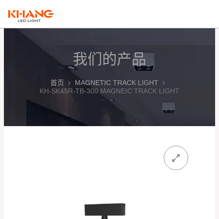
跳
MAI
至
ME
内
容
我们的产品
首页
MAGNETIC TRACK LIGHT
KH-SK45R-TB-300 MAGNEIC TRACK LIGHT